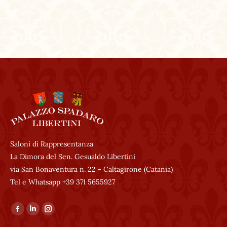
Saloni di Rappresentanza
La Dimora del Sen. Gesualdo Libertini
via San Bonaventura n. 22 - Caltagirone (Catania)
Tel e Whatsapp +39 371 5655927
Ci puoi trovare su:
Facebook
Linkedin
Instagram