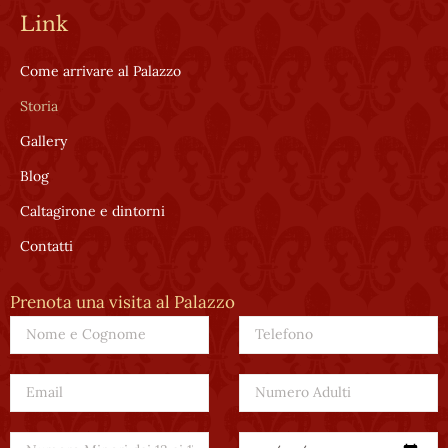
page
page
page
Link
opens
opens
opens
in
in
in
Come arrivare al Palazzo
new
new
new
window
window
window
Storia
Gallery
Blog
Caltagirone e dintorni
Contatti
Prenota una visita al Palazzo